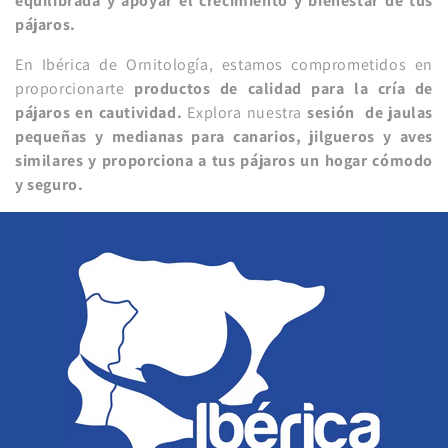
equilibrada y apoyar el crecimiento y bienestar de tus
pájaros.
En Ibérica de Ornitología, estamos comprometidos en
proporcionarte
productos de calidad para la cría de
pájaros en cautividad.
Explora nuestra
sesión de jaulas
pequeñas y medianas para canarios, jilgueros y aves
similares y proporciona a tus pájaros un hogar cómodo
y seguro.