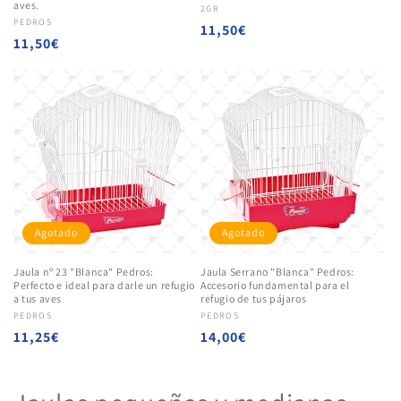
aves.
Proveedor:
2GR
Proveedor:
PEDROS
Precio
11,50€
Precio
11,50€
habitual
habitual
Agotado
Agotado
Jaula nº 23 "Blanca" Pedros:
Jaula Serrano "Blanca" Pedros:
Perfecto e ideal para darle un refugio
Accesorio fundamental para el
a tus aves
refugio de tus pájaros
Proveedor:
PEDROS
Proveedor:
PEDROS
Precio
11,25€
Precio
14,00€
habitual
habitual