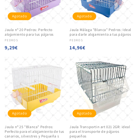
Agotado
Agotado
Jaula nº 20 Pedros: Perfecto
Jaula Málaga "Blanca" Pedros: Ideal
alojamiento para tus pájaros
para darle alojamiento a tus pájaros
Proveedor:
PEDROS
Proveedor:
PEDROS
Precio
9,29€
Precio
14,96€
habitual
habitual
Agotado
Agotado
Jaula nº 25 "Blanca" Pedros:
Jaula Transportin art 021 2GR: ideal
Perfecto para el alojamiento de tus
para el transporte de pájaros
canarios, silvestres y Pequeña s
pequeños