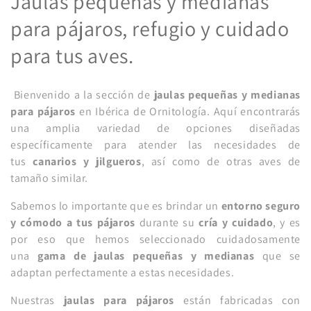
C
Jaulas pequeñas y medianas
o
para pájaros, refugio y cuidado
l
para tus aves.
e
Bienvenido a la sección de
jaulas pequeñas y medianas
c
para pájaros
en Ibérica de Ornitología. Aquí encontrarás
una amplia variedad de opciones diseñadas
c
específicamente para atender las necesidades de
i
tus
canarios y jilgueros
, así como de otras aves de
tamaño similar.
ó
Sabemos lo importante que es brindar un
entorno seguro
n
y cómodo a tus pájaros
durante su
cría y cuidado
, y es
:
por eso que hemos seleccionado cuidadosamente
una
gama de jaulas pequeñas y medianas
que se
adaptan perfectamente a estas necesidades.
Nuestras
jaulas para pájaros
están fabricadas con